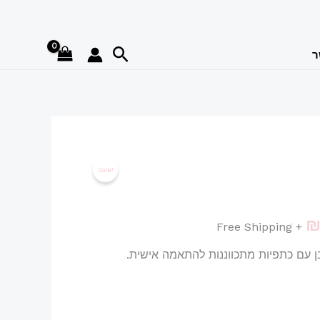
חיפוש
ר
המחיר
Sale!
הנוכחי
הוא:
+ Free Shipping
ן עם כתפיות מתכווננות להתאמה אישית.
₪139.99.
₪