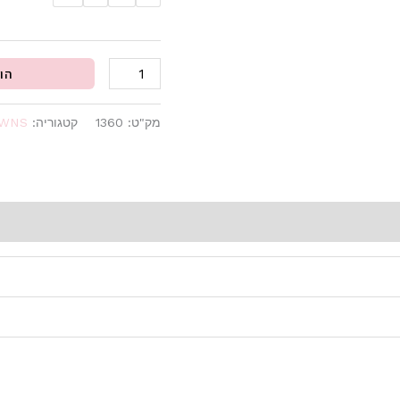
הו
מק"ט:
1360
קטגוריה:
OWNS