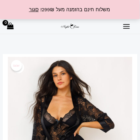
ילוג
משלוח חינם בהזמנה מעל 299₪!
סגור
תוכן
כמות
המחיר
המחיר
Sale!
של
המקורי
הנוכחי
סט
סקסי
היה:
הוא:
תחרה
₪224.99.
₪319.99.