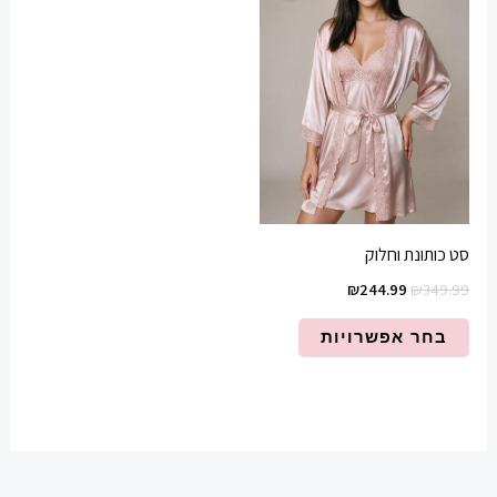
₪244.99.
₪349.99.
יש
מספר
סוגים.
ניתן
לבחור
את
האפשרויות
בעמוד
סט כותונת וחלוק
המוצר
₪
244.99
₪
349.99
בחר אפשרויות