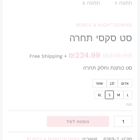
ROBES & NIGHTGOWNS
סט סקסי תחרה
₪
224.99
₪
319.99
+ Free Shipping
סט כותונת וחלוק תחרה
אדום
לבן
שחור
XL
S
M
L
נקה
הוספה לסל
מק"ט:
6369-2
קטגוריה:
ROBES & NIGHTGOWNS