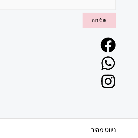
ד
ע
שליחה
ה
ש
ם
מ
ל
א
ניווט מהיר