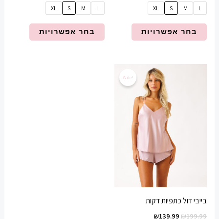
XL
S
M
L
XL
S
M
L
בחר אפשרויות
בחר אפשרויות
המחיר
המחיר
למוצר
המקורי
הנוכחי
Sale!
זה
היה:
הוא:
₪139.99.
₪199.99.
יש
מספר
סוגים.
ניתן
לבחור
את
האפשרויות
בעמוד
בייבי דול כתפיות דקות
המוצר
₪
139.99
₪
199.99