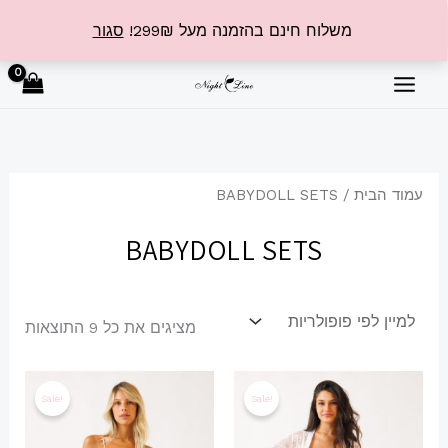
ילוג
משלוח חינם בהזמנה מעל 299₪!
סגור
תוכן
ממוי
לפי
פופו
עמוד הבית
/ BABYDOLL SETS
BABYDOLL SETS
מציגים את כל ⁦9⁩ התוצאות
המחיר
המחיר
המחיר
המחיר
למוצר
למוצר
המקורי
הנוכחי
המקורי
הנוכחי
Sale!
Sale!
זה
זה
היה:
הוא:
היה:
הוא:
₪153.99.
₪219.99.
₪209.99.
₪299.99.
יש
יש