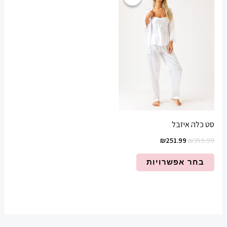
זה
היה:
הוא:
₪251.99.
₪359.99.
יש
מספר
סוגים.
ניתן
לבחור
את
האפשרויות
בעמוד
סט כלה איזבל
המוצר
₪
251.99
₪
359.99
בחר אפשרויות