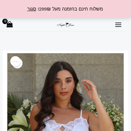
ילוג
משלוח חינם בהזמנה מעל 299₪!
סגור
תוכן
כמות
המחיר
המחיר
Sale!
של
המקורי
הנוכחי
בייבידול
קצר
היה:
הוא:
₪159.99.
₪229.99.