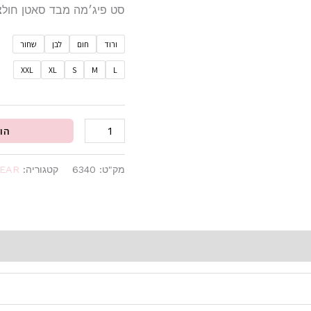
סט פיג׳מה מבד סאטן חולצה
99.99.
ורוד
חום
לבן
שחור
XXL
XL
S
M
L
הו
מק"ט:
6340
קטגוריה:
EAR