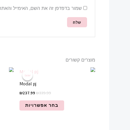
שמור בדפדפן זה את השם, האימייל והאתר
מוצרים קשורים
המחיר
המחיר
למוצר
המקורי
הנוכחי
Sale!
Sale!
זה
היה:
הוא:
Modal pj
₪237.99.
₪339.99.
יש
₪
237.99
₪
339.99
מספר
סוגים.
בחר אפשרויות
ניתן
לבחור