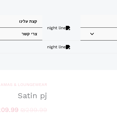
קצת עלינו
צרי קשר
JAMAS & LOUNGEWEAR
כמות
המחיר
Satin pj
של
המקורי
Satin
209.99
₪
299.99
pj
היה: