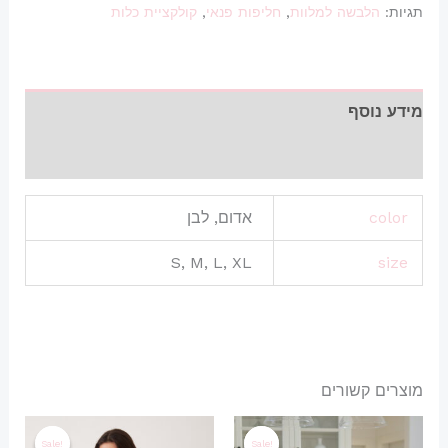
תגיות:
הלבשה למלוות
,
חליפות פנאי
,
קולקציית כלות
מידע נוסף
חוות דעת (0)
color
אדום, לבן
S, M, L, XL
size
מוצרים קשורים
המחיר
המחיר
המחיר
המחיר
למוצר
למוצר
המקורי
הנוכחי
המקורי
הנוכחי
Sale!
Sale!
Sale!
Sale!