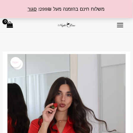
ילוג
משלוח חינם בהזמנה מעל 299₪!
סגור
תוכן
כמות
המחיר
המחיר
Sale!
של
המקורי
הנוכחי
חליפת
סאטן
היה:
הוא:
₪209.99.
₪299.99.