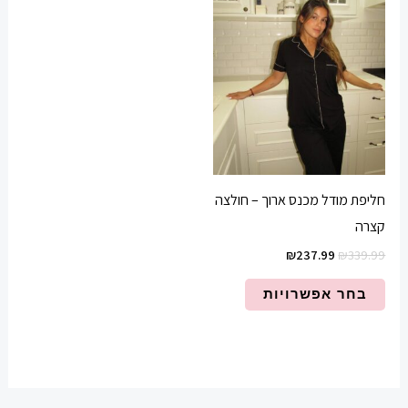
₪237.99.
₪339.99.
יש
מספר
סוגים.
ניתן
לבחור
את
האפשרויות
בעמוד
חליפת מודל מכנס ארוך – חולצה
המוצר
קצרה
₪
237.99
₪
339.99
בחר אפשרויות