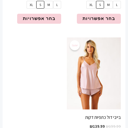
XL
S
M
L
XL
S
M
L
בחר אפשרויות
בחר אפשרויות
המחיר
המחיר
למוצר
המקורי
הנוכחי
Sale!
זה
היה:
הוא:
₪139.99.
₪199.99.
יש
מספר
סוגים.
ניתן
לבחור
את
האפשרויות
בעמוד
בייבי דול כתפיות דקות
המוצר
₪
139.99
₪
199.99