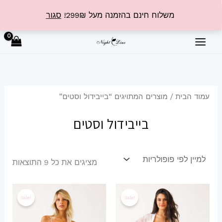
ילוג
משלוח חינם בהזמנה מעל 299₪!
סגור
תוכן
ממוי
לפי
פופו
עמוד הבית
/ מוצרים המתויגים “בייבידול וסטים”
בייבידול וסטים
מציגים את כל ⁦9⁩ התוצאות
המחיר
המחיר
המחיר
המחיר
למוצר
למוצר
המקורי
הנוכחי
המקורי
הנוכחי
Sale!
Sale!
זה
זה
היה:
הוא:
היה:
הוא:
₪153.99.
₪219.99.
₪209.99.
₪299.99.
יש
יש