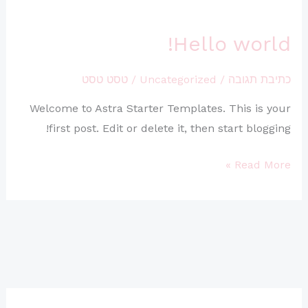
Hello world!
Hello
world!
כתיבת תגובה
/
Uncategorized
/
טסט טסט
Welcome to Astra Starter Templates. This is your
first post. Edit or delete it, then start blogging!
Read More »